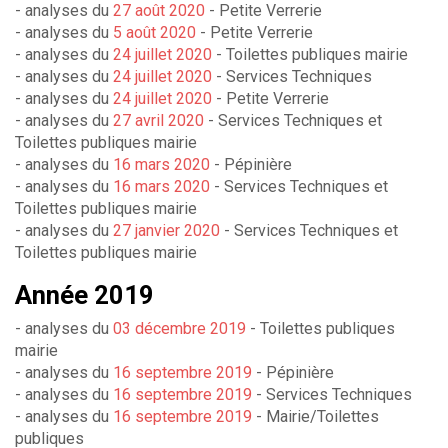
- analyses du
27 août 2020
- Petite Verrerie
- analyses du
5 août 2020
- Petite Verrerie
- analyses du
24 juillet 2020
- Toilettes publiques mairie
- analyses du
24 juillet 2020
- Services Techniques
- analyses du
24 juillet 2020
- Petite Verrerie
- analyses du
27 avril 2020
- Services Techniques et
Toilettes publiques mairie
- analyses du
16 mars 2020
- Pépinière
- analyses du
16 mars 2020
- Services Techniques et
Toilettes publiques mairie
- analyses du
27 janvier 2020
- Services Techniques et
Toilettes publiques mairie
Année 2019
- analyses du
03 décembre 2019
- Toilettes publiques
mairie
- analyses du
16 septembre 2019
- Pépinière
- analyses du
16 septembre 2019
- Services Techniques
- analyses du
16 septembre 2019
- Mairie/Toilettes
publiques