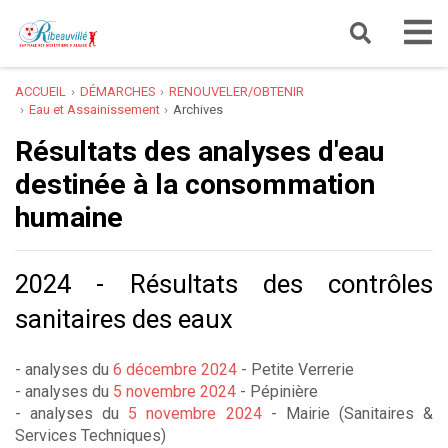
ACCUEIL
DÉMARCHES
RENOUVELER/OBTENIR
Eau et Assainissement
Archives
Résultats des analyses
d'eau
destinée à la consommation
humaine
2024 - Résultats des contrôles
sanitaires des eaux
- analyses du
6 décembre 2024
- Petite Verrerie
- analyses du
5 novembre 2024
- Pépinière
- analyses du
5 novembre 2024
- Mairie (Sanitaires &
Services Techniques)