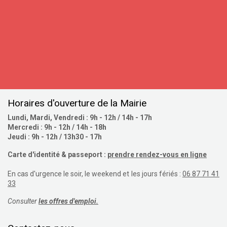
S'inscrire
Horaires d'ouverture de la Mairie
Lundi, Mardi, Vendredi : 9h - 12h / 14h - 17h
Mercredi : 9h - 12h / 14h - 18h
Jeudi : 9h - 12h / 13h30 - 17h
Carte d'identité & passeport :
prendre rendez-vous en ligne
En cas d'urgence le soir, le weekend et les jours fériés :
06 87 71 41
33
Consulter
les offres d'emploi.