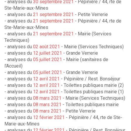
- analyses du
30 septembre 2021
- Pépinière / 44, rte de
Ste-Marie-aux-Mines
- analyses du
21 septembre 2021
- Petite Verrerie
- analyses du
21 septembre 2021
- Pépinière / 44, rte de
Ste-Marie-aux-Mines
- analyses du
21 septembre 2021
- Mairie (Services
Techniques)
- analyses du
02 août 2021
- Mairie (Services Techniques)
- analyses du
12 juillet 2021
- Grande Verrerie
- analyses du
05 juillet 2021
- Mairie (sanitaires de
l'Accueil)
- analyses du
05 juillet 2021
- Grande Verrerie
- analyses du
12 avril 2021
- Pépinière / Rest. Bonséjour
- analyses du
12 avril 2021
- Toilettes publiques mairie (2)
- analyses du
12 avril 2021
- Toilettes publiques mairie (1)
- analyses du
08 mars 2021
- Mairie (Services Techniques)
- analyses du
08 mars 2021
- Toilettes publiques mairie
- analyses du
08 mars 2021
- Petite Verrerie
- analyses du
12 février 2021
- Pépinière / 44, rte de Ste-
Marie-aux-Mines
- analyses du
12 février 2021
- Pépinière / Rest. Bonséjour