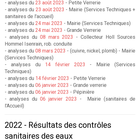
- analyses du
23 août 2023
- Petite Verrerie
- analyses du
23 août 2023
- Mairie (Services Techniques +
sanitaires de l'accueil)
- analyses du
24 mai 2023
- Mairie (Services Techniques)
- analyses du
24 mai 2023
- Grande Verrerie
- analyses du
08 mars 2023
- Collecteur Holl Sources
Hommel Isenrain, rob. conduite
- analyses du
08 mars 2023
- (cuivre, nickel, plomb) - Mairie
(Services Techniques)
- analyses du
14 février 2023
- Mairie (Services
Techniques)
- analyses du
14 février 2023
- Petite Verrerie
- analyses du
06 janvier 2023
- Grande verrerie
- analyses du
06 janvier 2023
- Pépinière
- analyses du
06 janvier 2023
- Mairie (sanitaires de
l'Accueil)
2022 - Résultats des contrôles
sanitaires des eaux