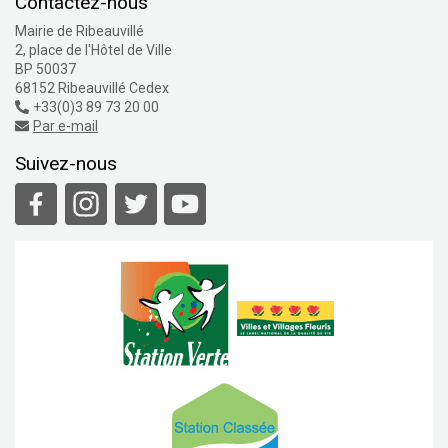
Contactez-nous
Mairie de Ribeauvillé
2, place de l'Hôtel de Ville
BP 50037
68152 Ribeauvillé Cedex
+33(0)3 89 73 20 00
Par e-mail
Suivez-nous