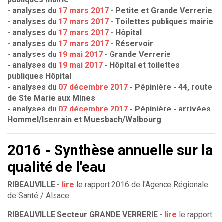
- analyses du
17 mars 2017
- Petite et Grande Verrerie
- analyses du
17 mars 2017
- Toilettes publiques mairie
- analyses du
17 mars 2017
- Hôpital
- analyses du
17 mars 2017
- Réservoir
- analyses du
19 mai 2017
- Grande Verrerie
- analyses du
19 mai 2017
- Hôpital et toilettes
publiques Hôpital
- analyses du
07 décembre 2017
- Pépinière - 44, route
de Ste Marie aux Mines
- analyses du
07 décembre 2017
- Pépinière - arrivées
Hommel/Isenrain et Muesbach/Walbourg
2016 - Synthèse annuelle sur la
qualité de l'eau
RIBEAUVILLE -
lire
le rapport 2016 de l'Agence Régionale
de Santé / Alsace
RIBEAUVILLE Secteur GRANDE VERRERIE -
lire
le rapport