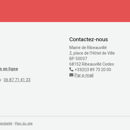
S'inscrire
Contactez-nous
Mairie de Ribeauvillé
2, place de l'Hôtel de Ville
BP 50037
68152 Ribeauvillé Cedex
 en ligne
+33(0)3 89 73 20 00
Par e-mail
s :
06 87 71 41 33
entialité
Plan du site