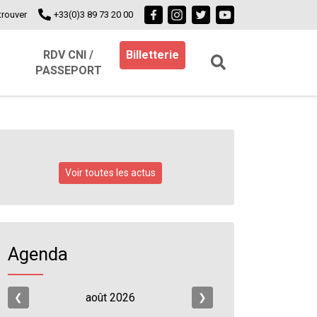
trouver
+33(0)3 89 73 20 00
RDV CNI /
Billetterie
PASSEPORT
Voir toutes les actus
Agenda
août
2026
❮
❯