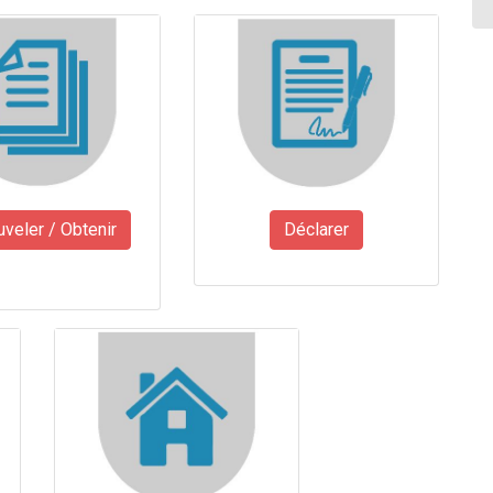
veler / Obtenir
Déclarer