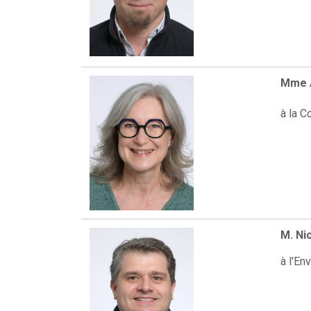
Mme A
à la 
M. Ni
à l'En