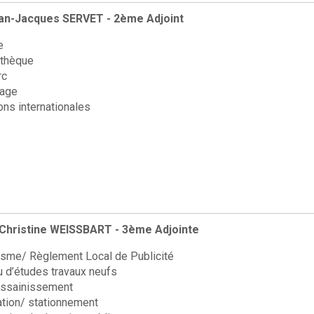
an-Jacques SERVET - 2ème Adjoint
e
thèque
rc
age
ons internationales
hristine WEISSBART - 3ème Adjointe
isme/ Règlement Local de Publicité
 d’études travaux neufs
assainissement
ation/ stationnement