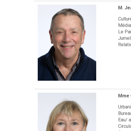
M. Je
Cultur
Média
Le Pa
Jumel
Relati
Mme C
Urban
Bureau
Eau/ 
Circul