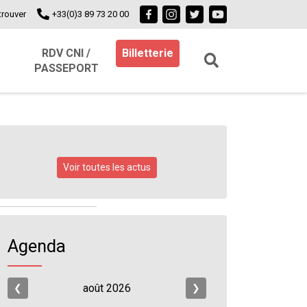
trouver
+33(0)3 89 73 20 00
RDV CNI /
Billetterie
PASSEPORT
Voir toutes les actus
Agenda
s
août
2026
❮
❯