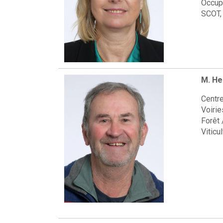
Occup
SCOT, 
M. He
Centre
Voirie
Forêt
Viticu