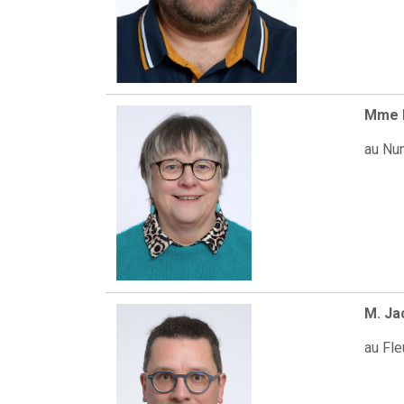
Mme F
au Nu
M. Ja
au Fle