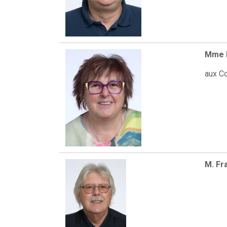
Mme M
aux C
M. Fr