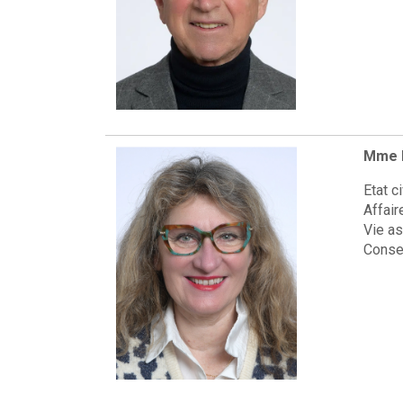
Mme M
Etat c
Affair
Vie as
Consei