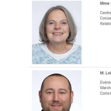
Mme C
Centr
Conse
Relati
M. Lo
Evénem
March
Corre