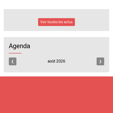
Voir toutes les actus
Agenda
août
2026
❮
❯