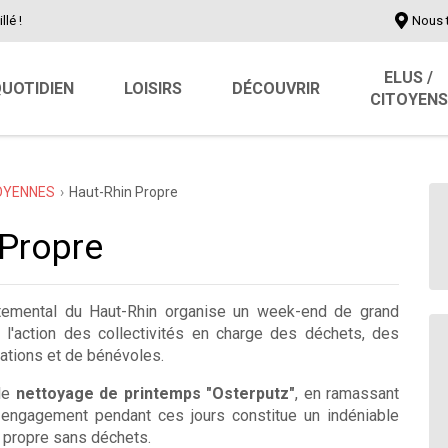
llé !
Nous 
ELUS /
UOTIDIEN
LOISIRS
DÉCOUVRIR
CITOYENS
TOYENNES
Haut-Rhin Propre
 Propre
temental du Haut-Rhin organise un week-end de grand
 l'action des collectivités en charge des déchets, des
tions et de bénévoles.
ble
nettoyage de printemps "Osterputz"
, en ramassant
r engagement pendant ces jours constitue un indéniable
e propre sans déchets.