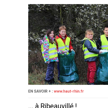
EN SAVOIR + :
www.haut-rhin.fr
... à Ribeauvillé !