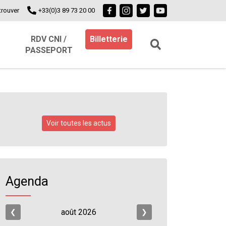
trouver
+33(0)3 89 73 20 00
RDV CNI /
Billetterie
PASSEPORT
Voir toutes les actus
Agenda
août
2026
❮
❯