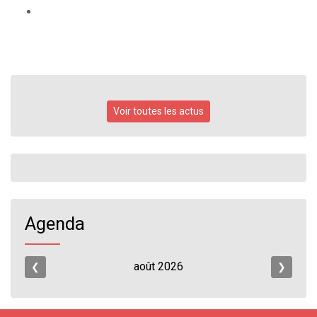
Voir toutes les actus
Agenda
août
2026
❮
❯