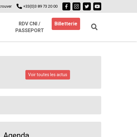
trouver
+33(0)3 89 73 20 00
RDV CNI /
Billetterie
PASSEPORT
Voir toutes les actus
Agenda