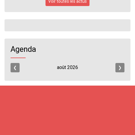
Voir toutes les actus
Agenda
août
2026
❮
❯