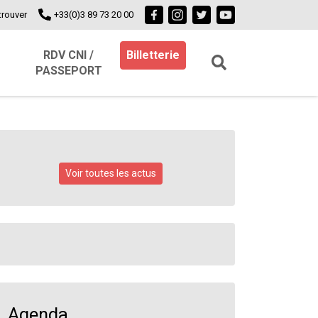
trouver
+33(0)3 89 73 20 00
RDV CNI /
Billetterie
PASSEPORT
Voir toutes les actus
Agenda