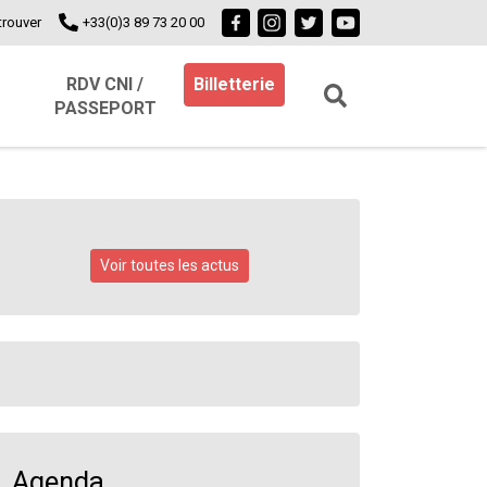
trouver
+33(0)3 89 73 20 00
RDV CNI /
Billetterie
PASSEPORT
Voir toutes les actus
Agenda