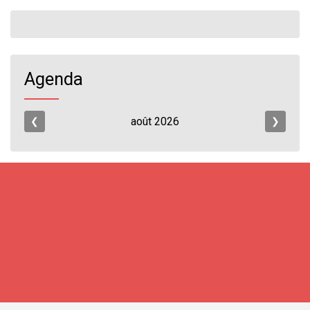
Agenda
août
2026
❮
❯
S'inscrire