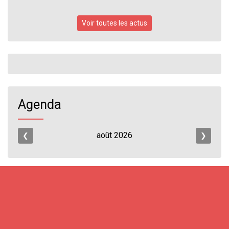
Voir toutes les actus
Agenda
août
2026
❮
❯