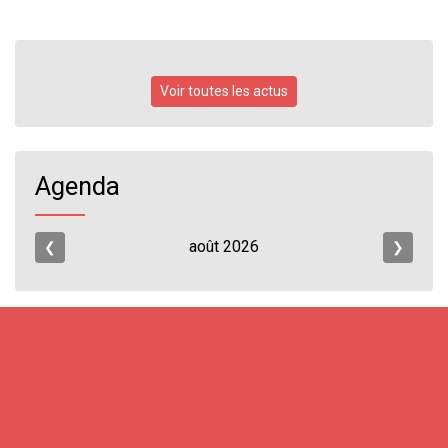
Voir toutes les actus
Agenda
août
2026
❮
❯